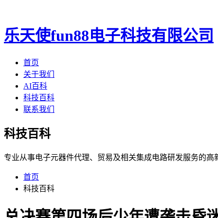
乐天使fun88电子科技有限公司
首页
关于我们
AI百科
科技百科
联系我们
科技百科
专业从事电子元器件代理、贸易及相关集成电路研发服务的高
首页
科技百科
总决赛第四场后少年遭袭击昏迷