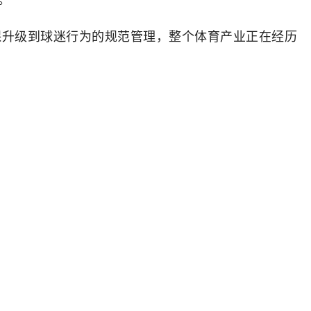
保升级到球迷行为的规范管理，整个体育产业正在经历