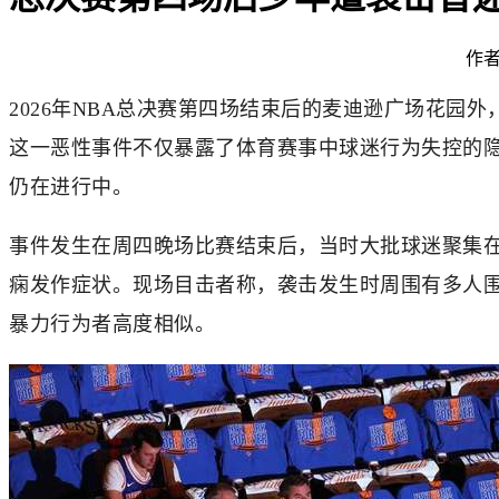
作者
2026年NBA总决赛第四场结束后的麦迪逊广场花园
这一恶性事件不仅暴露了体育赛事中球迷行为失控的
仍在进行中。
事件发生在周四晚场比赛结束后，当时大批球迷聚集
痫发作症状。现场目击者称，袭击发生时周围有多人
暴力行为者高度相似。