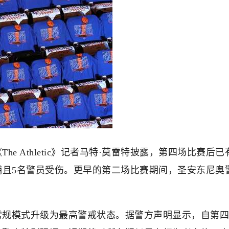
e Athletic》记者马特·莫雷特披露，第四场比赛
捕且5名警员受伤。更早的第二场比赛期间，圣安东尼奥
规模式升级为最高警戒状态。据警方声明显示，自第四场