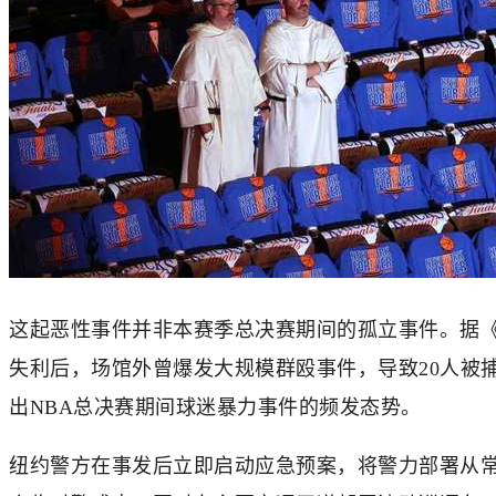
这起恶性事件并非本赛季总决赛期间的孤立事件。据《Th
失利后，场馆外曾爆发大规模群殴事件，导致20人被
出NBA总决赛期间球迷暴力事件的频发态势。
纽约警方在事发后立即启动应急预案，将警力部署从常