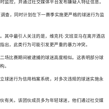
小时监控，并通过社交媒体平台发布嫌疑人特征信息。
项调查，同时计划在下一赛季实施更严格的球迷行为监
。其中最引人关注的是，维克托·文班亚马在离开酒店
指出，此类行为可能引发更严重的暴力冲突。
二场比赛期间被逮捕的球迷高度相似。这表明部分球
构。
立球迷行为信用档案系统，对多次违规的球迷实施永
伙有关。该团伙成员多为年轻球迷，他们通过社交媒
。