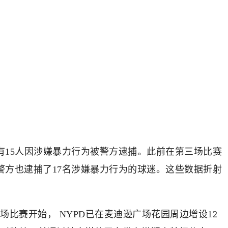
后已有15人因涉嫌暴力行为被警方逮捕。此前在第三场比赛
警方也逮捕了17名涉嫌暴力行为的球迷。这些数据折射
比赛开始， NYPD已在麦迪逊广场花园周边增设12