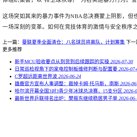
这场突如其来的暴力事件为NBA总决赛蒙上阴影，但
一场深刻的变革。如何在竞技体育的激情与安全秩序
上一篇：
曼联夏季全面清仓：八名球员将离队，计划筹集
下一
更多推荐
新手MCU验收要点从到货到后续跟踪的实操
2026-07-30
日常巡检视角下的家电控制板维修判断与配置要
2026-07-
C罗超远距离世界波
2026-06-24
雄鹿官方宣布人事调整：裁掉卡姆·托马斯，南斯
2026-06
哈尔滨开幕全国3对3青少年冰球总决赛，15支分区
2026-
最新世界乒联排名出炉：樊振东继续稳居男子单
2026-06-
首页
关于我们